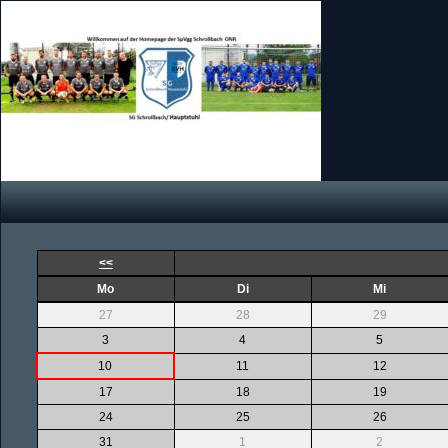
<<
Mo
Di
Mi
27
28
29
3
4
5
10
11
12
17
18
19
24
25
26
31
1
2