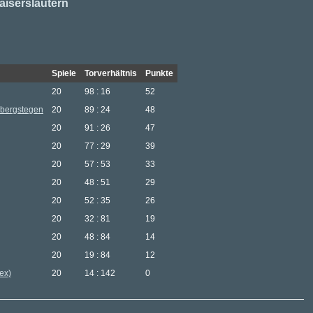
aiserslautern
Spiele
Torverhältnis
Punkte
20
98 : 16
52
sbergstegen
20
89 : 24
48
20
91 : 26
47
20
77 : 29
39
20
57 : 53
33
20
48 : 51
29
20
52 : 35
26
20
32 : 81
19
20
48 : 84
14
20
19 : 84
12
ex)
20
14 : 142
0