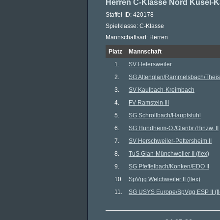
Herren C-Klasse Nord Kusel-K
Staffel-ID: 420178
Spielklasse: C-Klasse
Mannschaftsart: Herren
Platz
Mannschaft
1.
SV Hefersweiler
2.
SG Altenglan/​Rammelsbach/​Thei
3.
SV Kaulbach-Kreimbach
4.
FV Ramstein III
5.
SG Schrollbach/​Hauptstuhl
6.
SG Hundheim-O./​Glanbr./​Hinzw. II
7.
SV Herschweiler-Pettersheim II
8.
TuS Glan-Münchweiler II (flex)
9.
SG Pfeffelbach/​Konken/​EDO II
10.
SpVgg Welchweiler II (flex)
11.
SG USYS Europe/​SpVgg ESP II (fl