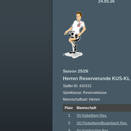
24.05.26
Saison 25/26
Herren Reserverunde KUS-KL
Staffel-ID: 420332
Spielklasse: Reserveklasse
Mannschaftsart: Herren
Platz
Mannschaft
1.
SV Kübelberg Res.
2.
SG Föckelberg/​Bosenbach Res.
3.
SV Kohlbachtal Res.