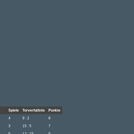
Spiele
Torverhältnis
Punkte
4
9 : 2
8
3
15 : 5
7
5
12 : 15
5